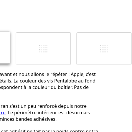
Ajouter un commentaire
Annuler
Publier un commentaire
avant et nous allons le répéter : Apple, c'est
étails. La couleur des vis Pentalobe au fond
espondent à la couleur du boîtier. Pas de
écran s'est un peu renforcé depuis notre
tre
. Le périmètre intérieur est désormais
minces bandes adhésives.
cet adhésif ne fait pas le poids contre notre