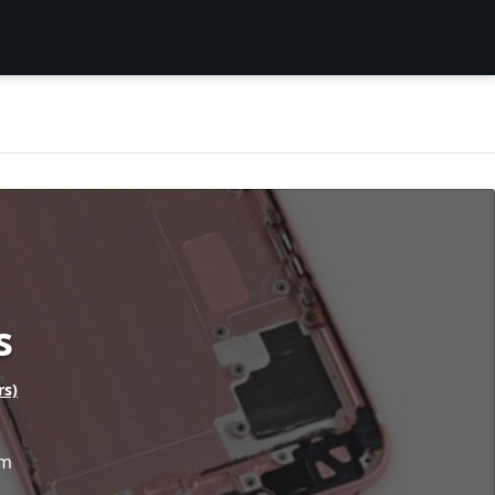
s
rs)
m