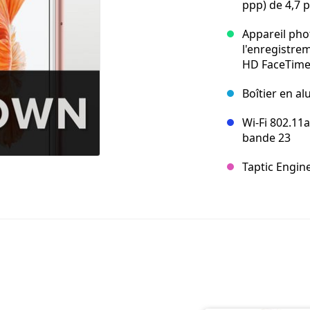
ppp) de 4,7 
Appareil pho
l'enregistre
HD FaceTime
Boîtier en al
Wi‑Fi 802.11
bande 23
Taptic Engin