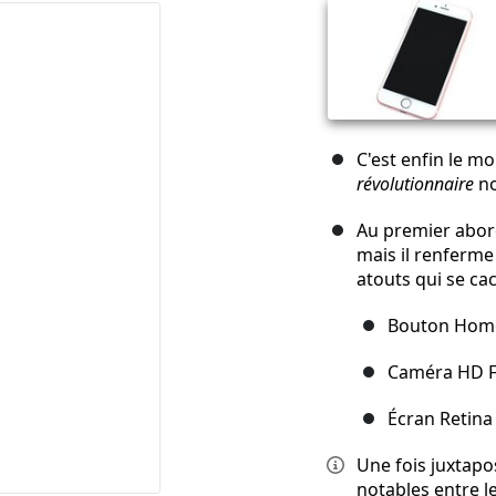
C'est enfin le m
révolutionnaire
no
Au premier abord,
mais il renferme
atouts qui se ca
Bouton Home 
Caméra HD F
Écran Retina
Une fois juxtap
notables entre l