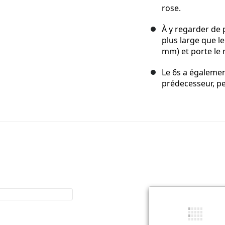
rose.
À y regarder de p
plus large que le
mm) et porte le
Le 6s a égalemen
prédecesseur, p