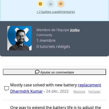
+ 2 badges supplémentaires
Membre de l'équipe
jcobu
Community
1 membre
0 tutoriels rédigés
Ajouter un commentaire
Mostly case solved with new battery
replacement
Dharmdrk Kumar
-
24 déc. 2022
Réponse
Partager
One way to extend the battery life is to adjust the