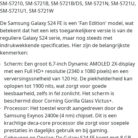
SM-S7210, SM-S721B, SM-S721B/DS, SM-S721N, SM-S721U,
SM-S721U1, SM-S721W
De Samsung Galaxy S24 FE is een 'Fan Edition' model, wat
betekent dat het een iets toegankelijkere versie is van de
reguliere Galaxy S24 serie, maar nog steeds met
indrukwekkende specificaties. Hier zijn de belangrijkste
kenmerken:
Scherm: Een groot 6,7-inch Dynamic AMOLED 2X-display
met een Full HD+ resolutie (2340 x 1080 pixels) en een
verversingssnelheid van 120 Hz. De piekhelderheid kan
oplopen tot 1900 nits, wat zorgt voor goede
leesbaarheid, zelfs in fel zonlicht. Het scherm is
beschermd door Corning Gorilla Glass Victus+.
Processor: Het toestel wordt aangedreven door de
Samsung Exynos 2400e (4 nm) chipset. Dit is een
krachtige deca-core processor die zorgt voor soepele
prestaties in dagelijks gebruik en bij gaming.
Geheugen en Opslag: De Galaxy S24 FE komt met 8 GB