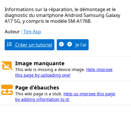
Informations sur la réparation, le démontage et le
diagnostic du smartphone Android Samsung Galaxy
A17 5G, y compris le modèle SM-A176B.
Auteur :
Tim Asp
Créer un tutoriel
Je l'ai
Image manquante
This wiki is missing a device image.
Help improve
this page by uploading one!
Page d'ébauches
This wiki page is a stub.
Help us improve this page
by adding information to it!