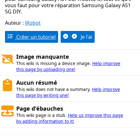
vous faut pour votre réparation Samsung Galaxy A51
5G DIY.
Auteur :
iRobot
Créer un tutoriel
Je l'ai
Image manquante
This wiki is missing a device image.
Help improve
this page by uploading one!
Aucun résumé
This wiki does not have a summary.
Help improve
this page by writing one!
Page d'ébauches
This wiki page is a stub.
Help us improve this page
by adding information to it!