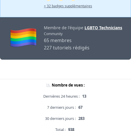
+ 32 badges supplémentaires
Membre de l'équipe
LGBTQ Technicians
Community
65 membres
227 tutoriels rédigés
Nombre de vues :
Dernières 24 heures :
13
7 derniers jours :
67
30 derniers jours :
283
Total :
938