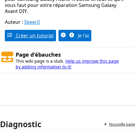
vous faut pour votre réparation Samsung Galaxy
Avant DIY.
Auteur :
Skeer0
Créer un tutoriel
Je l'ai
Page d'ébauches
This wiki page is a stub.
Help us improve this page
by adding information to it!
Diagnostic
Nouvelle page