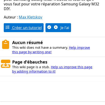
vous faut pour votre réparation Samsung Galaxy M32
DIY.
Auteur :
Max Kletskov
Créer un tutoriel
Je l'ai
Aucun résumé
This wiki does not have a summary.
Help improve
this page by writing one!
Page d'ébauches
This wiki page is a stub.
Help us improve this page
by adding information to it!