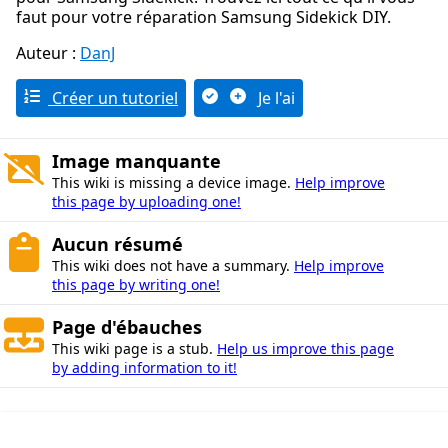
faut pour votre réparation Samsung Sidekick DIY.
Auteur :
DanJ
Créer un tutoriel
Je l'ai
Image manquante
This wiki is missing a device image.
Help improve
this page by uploading one!
Aucun résumé
This wiki does not have a summary.
Help improve
this page by writing one!
Page d'ébauches
This wiki page is a stub.
Help us improve this page
by adding information to it!