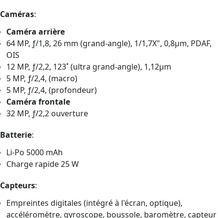
Caméras
:
Caméra arrière
64 MP, ƒ/1,8, 26 mm (grand-angle), 1/1,7X", 0,8µm, PDAF,
OIS
12 MP, ƒ/2,2, 123˚ (ultra grand-angle), 1,12µm
5 MP, ƒ/2,4, (macro)
5 MP, ƒ/2,4, (profondeur)
Caméra frontale
32 MP, ƒ/2,2 ouverture
Batterie
:
Li-Po 5000 mAh
Charge rapide 25 W
Capteurs
:
Empreintes digitales (intégré à l'écran, optique),
accéléromètre, gyroscope, boussole, baromètre, capteur