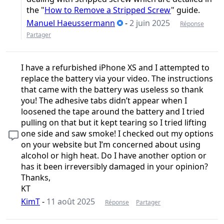
the "
How to Remove a Stripped Screw
" guide.
Manuel Haeussermann
-
2 juin 2025
Réponse
Partager
I have a refurbished iPhone XS and I attempted to
replace the battery via your video. The instructions
that came with the battery was useless so thank
you! The adhesive tabs didn’t appear when I
loosened the tape around the battery and I tried
pulling on that but it kept tearing so I tried lifting
one side and saw smoke! I checked out my options
on your website but I’m concerned about using
alcohol or high heat. Do I have another option or
has it been irreversibly damaged in your opinion?
Thanks,
KT
KimT
-
11 août 2025
Réponse
Partager