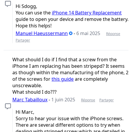
Hi Sdogg,
You can use the
iPhone 14 Battery Replacement
guide to open your device and remove the battery.
Hope this helps!
Manuel Haeussermann
-
6 mai 2025
Réponse
Partager
What should I do if I find that a screw from the
iPhone I am replacing has been stripepd? It seems
as though within the manufacturing of the phone, 2
of the screws for
this guide
are completely
unscrewable.
What should I do???
Marc Tabailloux
-
1 juin 2025
Réponse
Partager
Hi Marc,
Sorry to hear your issue with the iPhone screws.
There are several different options to try when
dealing with stripped screw which are detailed in