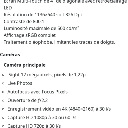
Écran Multi-Touch de 4" de diagonale avec rétroéclairage
LED
Résolution de 1136×640 soit 326 Dpi
Contraste de 800:1
Luminosité maximale de 500 cd/m²
Affichage sRGB complet
Traitement oléophobe, limitant les traces de doigts.
Caméras
Caméra principale
iSight 12 mégapixels, pixels de 1,22µ
Live Photos
Autofocus avec Focus Pixels
Ouverture de ƒ/2.2
Enregistrement vidéo en 4K (4840×2160) à 30 i/s
Capture HD 1080p à 30 ou 60 i/s
Capture HD 720p à 30 i/s